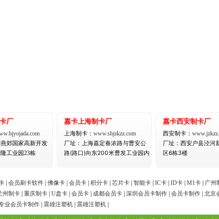
卡厂
嘉卡上海制卡厂
嘉卡西安制卡厂
ww.bjyojada.com
上海制卡：
www.shjzkzz.com
西安制卡：
www.jzkzz
春浓路与曹安公
泾河
东燕郊国家高新开发
厂址：
上海嘉定
厂址：
西安户县
路(路口)向东200米曹发工业园内
区6栋3楼
隆工业园23栋
卡
|
会员刷卡软件
|
佛像卡
|
会员卡
|
积分卡
|
芯片卡
|
智能卡
|
IC卡
|
ID卡
|
M1卡
|
广州
兰州制卡
|
重庆制卡
|
U盘卡
|
会员卡
|
成都会员卡
|
深圳会员卡制作
|
会员卡制作
|
北京
专业会员卡制作
|
震雄注塑机
|
震雄注塑机
|