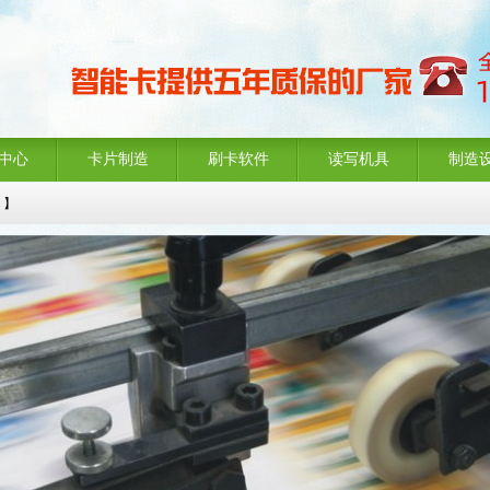
中心
卡片制造
刷卡软件
读写机具
制造
8 】
】