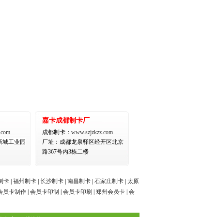
嘉卡成都制卡厂
.com
成都制卡：
www.szjzkzz.com
新城工业园
厂址：
成都龙泉驿区经开区北京
路367号内3栋二楼
制卡
|
福州制卡
|
长沙制卡
|
南昌制卡
|
石家庄制卡
|
太原
会员卡制作
|
会员卡印制
|
会员卡印刷
|
郑州会员卡
|
会