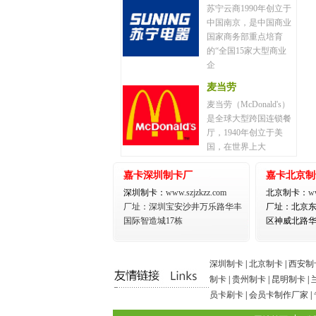
苏宁云商1990年创立于
中国南京，是中国商业
国家商务部重点培育
的“全国15家大型商业
企
麦当劳
麦当劳（McDonald's）
是全球大型跨国连锁餐
厅，1940年创立于美
国，在世界上大
嘉卡深圳制卡厂
嘉卡北京制
深圳制卡：
www.szjzkzz.com
北京制卡：
w
厂址：深圳宝安沙井万乐路华丰
厂址：北京
国际智造城17栋
区神威北路华
深圳制卡
|
北京制卡
|
西安制
制卡
|
贵州制卡
|
昆明制卡
|
员卡刷卡
|
会员卡制作厂家
|