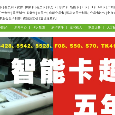
卡
|
会员刷卡软件
|
佛像卡
|
会员卡
|
积分卡
|
芯片卡
|
智能卡
|
IC卡
|
ID卡
|
M1卡
|
广州
兰州制卡
|
重庆制卡
|
U盘卡
|
会员卡
|
成都会员卡
|
深圳会员卡制作
|
会员卡制作
|
北京
专业会员卡制作
|
震雄注塑机
|
震雄注塑机
|
司简介
新闻中心
卡片制造
刷卡软件
读写机具
制造设备
人才