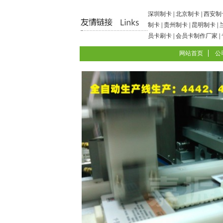
深圳制卡
|
北京制卡
|
西安制
制卡
|
贵州制卡
|
昆明制卡
|
员卡刷卡
|
会员卡制作厂家
|
网站首页
公