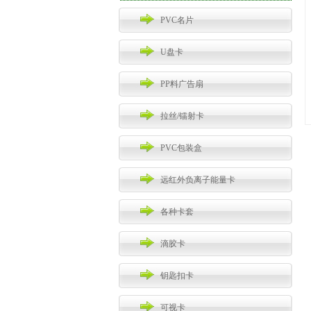
PVC名片
U盘卡
PP料广告扇
拉丝/镭射卡
PVC包装盒
远红外负离子能量卡
各种卡套
滴胶卡
钥匙扣卡
可视卡