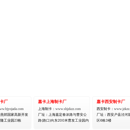
卡厂
嘉卡上海制卡厂
嘉卡西安制卡厂
ww.bjyojada.com
上海制卡：
www.shjzkzz.com
西安制卡：
www.jzkzz
春浓路与曹安公
泾河
东燕郊国家高新开发
厂址：
上海嘉定
厂址：
西安户县
路(路口)向东200米曹发工业园内
区6栋3楼
隆工业园23栋