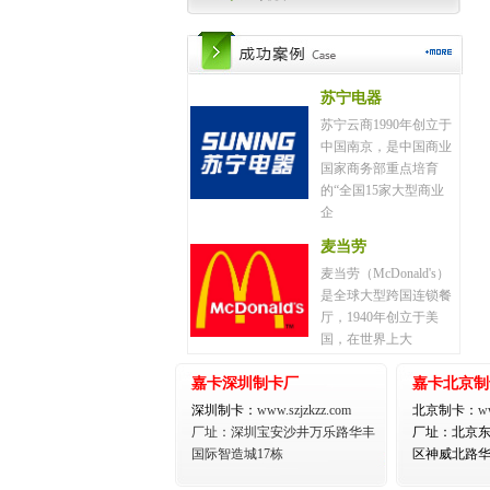
苏宁电器
苏宁云商1990年创立于
中国南京，是中国商业
国家商务部重点培育
的“全国15家大型商业
企
麦当劳
麦当劳（McDonald's）
是全球大型跨国连锁餐
厅，1940年创立于美
国，在世界上大
嘉卡深圳制卡厂
嘉卡北京制
深圳制卡：
www.szjzkzz.com
北京制卡：
w
厂址：深圳宝安沙井万乐路华丰
厂址：北京
国际智造城17栋
区神威北路华