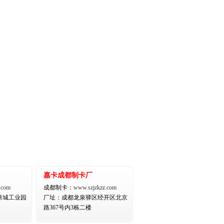
嘉卡成都制卡厂
.com
成都制卡：
www.szjzkzz.com
新城工业园
厂址：
成都龙泉驿区经开区北京
路367号内3栋二楼