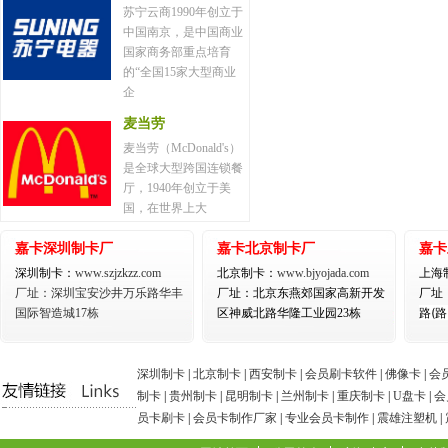
苏宁云商1990年创立于
中国南京，是中国商业
国家商务部重点培育
的“全国15家大型商业
企
麦当劳
麦当劳（McDonald's）
是全球大型跨国连锁餐
厅，1940年创立于美
国，在世界上大
嘉卡深圳制卡厂
嘉卡北京制卡厂
嘉卡
深圳制卡：
www.szjzkzz.com
北京制卡：
www.bjyojada.com
上海
厂址：深圳宝安沙井万乐路华丰
厂址：北京东燕郊国家高新开发
厂址
路(
国际智造城17栋
区神威北路华隆工业园23栋
深圳制卡
|
北京制卡
|
西安制卡
|
会员刷卡软件
|
佛像卡
|
会
制卡
|
贵州制卡
|
昆明制卡
|
兰州制卡
|
重庆制卡
|
U盘卡
|
会
员卡刷卡
|
会员卡制作厂家
|
专业会员卡制作
|
震雄注塑机
|