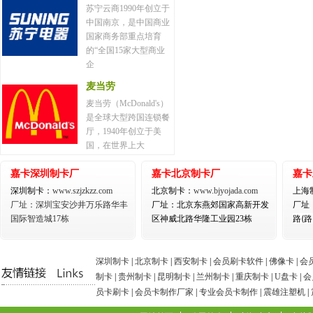
苏宁云商1990年创立于
中国南京，是中国商业
国家商务部重点培育
的“全国15家大型商业
企
麦当劳
麦当劳（McDonald's）
是全球大型跨国连锁餐
厅，1940年创立于美
国，在世界上大
嘉卡深圳制卡厂
嘉卡北京制卡厂
嘉卡
深圳制卡：
www.szjzkzz.com
北京制卡：
www.bjyojada.com
上海
厂址：深圳宝安沙井万乐路华丰
厂址：北京东燕郊国家高新开发
厂址
路(
国际智造城17栋
区神威北路华隆工业园23栋
深圳制卡
|
北京制卡
|
西安制卡
|
会员刷卡软件
|
佛像卡
|
会
制卡
|
贵州制卡
|
昆明制卡
|
兰州制卡
|
重庆制卡
|
U盘卡
|
会
员卡刷卡
|
会员卡制作厂家
|
专业会员卡制作
|
震雄注塑机
|